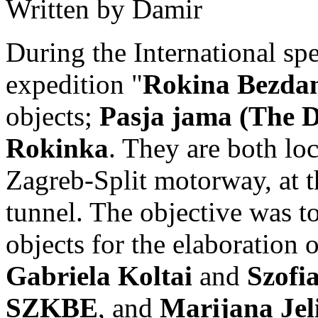
Written by Damir
During the International sp
expedition "
Rokina Bezda
objects;
Pasja jama (The D
Rokinka
. They are both lo
Zagreb-Split motorway, at t
tunnel. The objective was t
objects for the elaboration
Gabriela Koltai
and
Szofi
SZKBE
, and
Marijana Jel