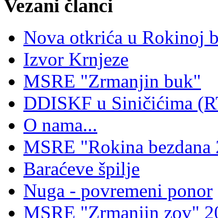
Vezani članci
Nova otkrića u Rokinoj 
Izvor Krnjeze
MSRE "Zrmanjin buk"
DDISKF u Siničićima (R
O nama...
MSRE "Rokina bezdana 
Baraćeve špilje
Nuga - povremeni ponor
MSRE "Zrmanjin zov" 2