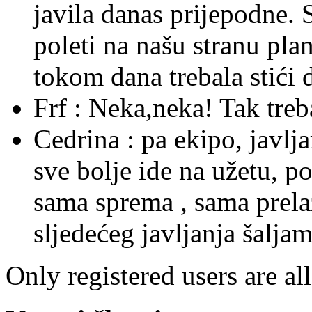
javila danas prijepodne. 
poleti na našu stranu plane
tokom dana trebala stići 
Frf :
Neka,neka! Tak treba 
Cedrina :
pa ekipo, javlj
sve bolje ide na užetu, p
sama sprema , sama prelaz
sljedećeg javljanja šaljam 
Only registered users are al