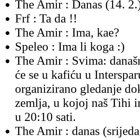
The Amir :
Danas (14. 2.)
Frf :
Ta da !!
The Amir :
Ima, kae?
Speleo :
Ima li koga :)
The Amir :
Svima: današnj
će se u kafiću u Interspa
organizirano gledanje do
zemlja, u kojoj naš Tihi 
u 20:10 sati.
The Amir :
danas (srijeda