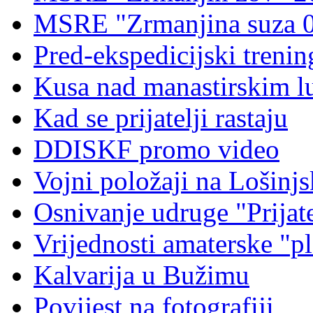
MSRE "Zrmanjina suza 
Pred-ekspedicijski treni
Kusa nad manastirskim l
Kad se prijatelji rastaju
DDISKF promo video
Vojni položaji na Lošinj
Osnivanje udruge "Prijat
Vrijednosti amaterske "pl
Kalvarija u Bužimu
Povijest na fotografiji