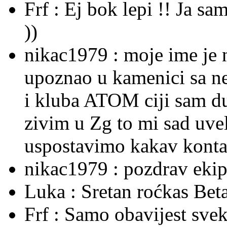
Frf :
Ej bok lepi !! Ja sa
))
nikac1979 :
moje ime je 
upoznao u kamenici sa ne
i kluba ATOM ciji sam du
zivim u Zg to mi sad uvel
uspostavimo kakav kontak
nikac1979 :
pozdrav ekipi
Luka :
Sretan roćkas Beta
Frf :
Samo obavijest sve